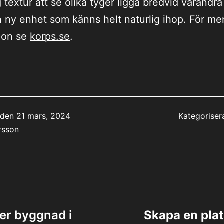
g textur att se olika tyger ligga bredvid varandr
 ny enhet som känns helt naturlig ihop. För me
ion se
korps.se
.
t den
21 mars, 2024
Kategorise
rsson
ing
 er byggnad i
Skapa en pla