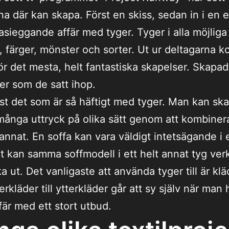
na där kan skapa. Först en skiss, sedan in i en
asieggande affär med tyger. Tyger i alla möjliga
r, färger, mönster och sorter. Ut ur deltagarna 
ör det mesta, helt fantastiska skapelser. Skapa
ger som de satt ihop.
ust det som är så häftigt med tyger. Man kan sk
 många uttryck på olika sätt genom att kombiner
annat. En soffa kan vara väldigt intetsägande i e
t kan samma soffmodell i ett helt annat tyg ver
a ut. Det vanligaste att använda tyger till är kläd
rkläder till ytterkläder går att sy själv när man 
fär med ett stort utbud.