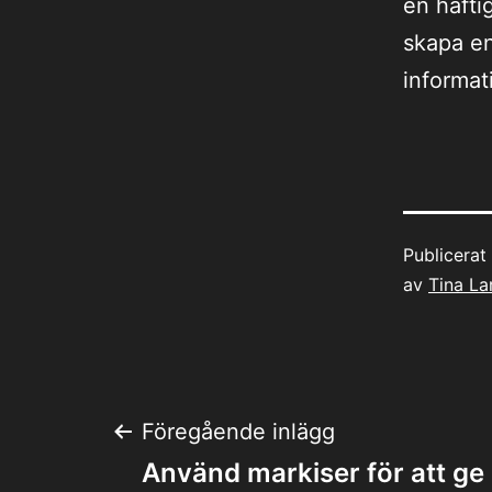
en häfti
skapa en
informat
Publicera
av
Tina La
Inläggsnaviger
Föregående inlägg
Använd markiser för att ge