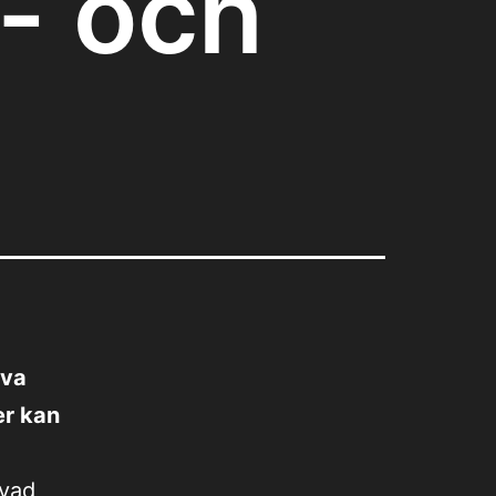
y- och
iva
er kan
 vad