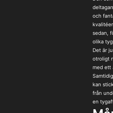
deltagar
och fant
kvalitée
sedan, f
olika ty
Det är j
otroligt
med ett 
Samtidig
kan stick
från unde
en tygaf