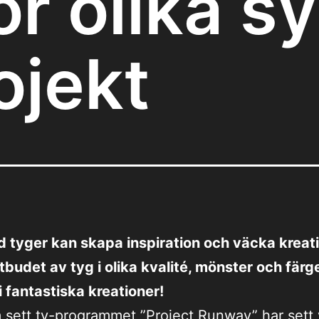
ör olika s
ojekt
 tyger kan skapa inspiration och väcka kreat
Utbudet av tyg i olika kvalité, mönster och färg
i fantastiska kreationer!
sett tv-programmet ”Project Runway” har sett