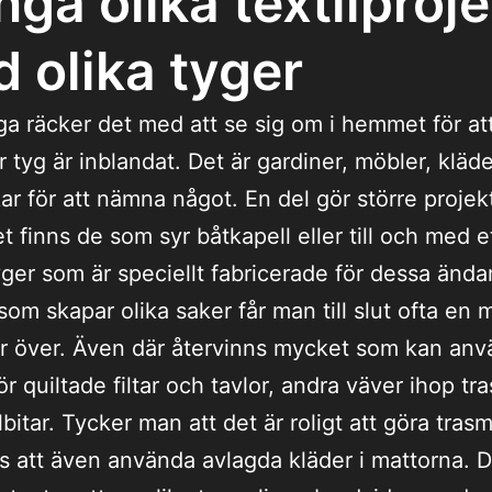
ga olika textilproje
 olika tyger
a räcker det med att se sig om i hemmet för at
r tyg är inblandat. Det är gardiner, möbler, kläd
r för att nämna något. En del gör större projekt
et finns de som syr båtkapell eller till och med e
tyger som är speciellt fabricerade för dessa ända
som skapar olika saker får man till slut ofta en 
ar över. Även där återvinns mycket som kan anv
ör quiltade filtar och tavlor, andra väver ihop tr
bitar. Tycker man att det är roligt att göra tras
ips att även använda avlagda kläder i mattorna. De