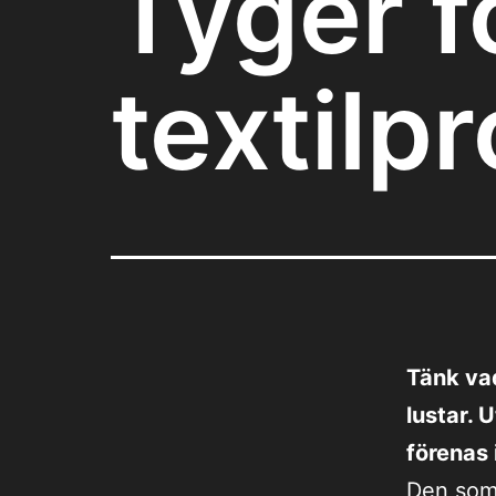
Tyger f
textilpr
Tänk vad
lustar. 
förenas 
Den som 