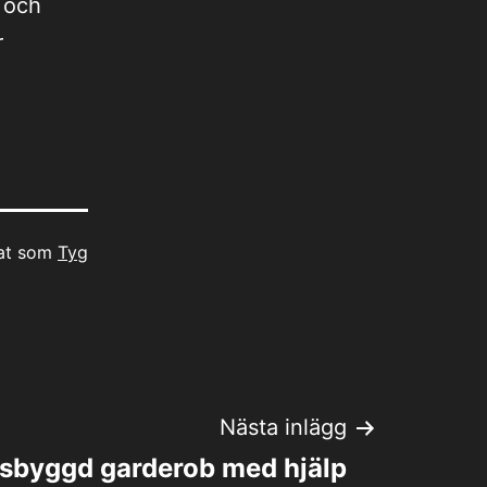
a och
r
rat som
Tyg
Nästa inlägg
tsbyggd garderob med hjälp