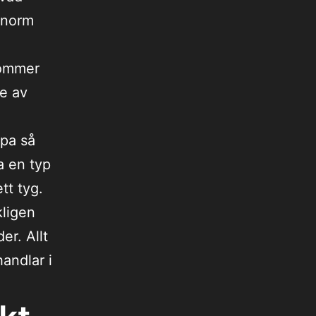
 enorm
kommer
de av
apa så
a en typ
tt tyg.
kligen
er. Allt
handlar i