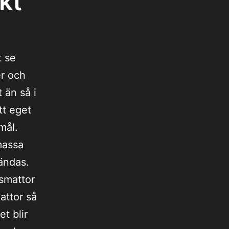
kt
t se
er och
 än så i
tt eget
mål.
massa
ändas.
asmattor
mattor så
t blir