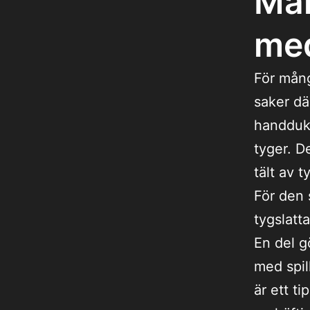
Mån
med
För mång
saker dä
handduka
tyger. D
tält av 
För den 
tygslatt
En del g
med spill
är ett t