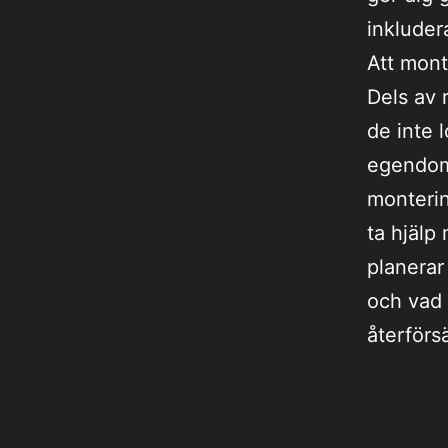
inkluder
Att mont
Dels av 
de inte 
egendom.
monterin
ta hjälp
planerar
och vad 
återförs