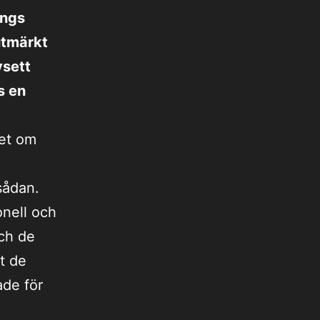
ängs
utmärkt
vsett
s en
det om
sådan.
onell och
och de
t de
ade för