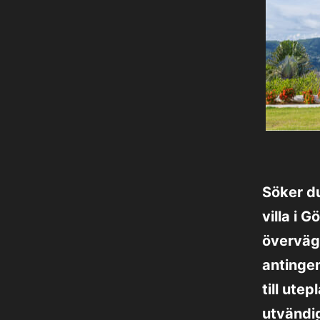
Söker du
villa i G
överväga
antingen
till ute
utvändig