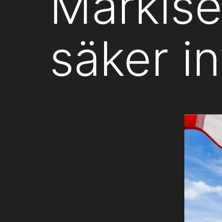
Markise
säker i