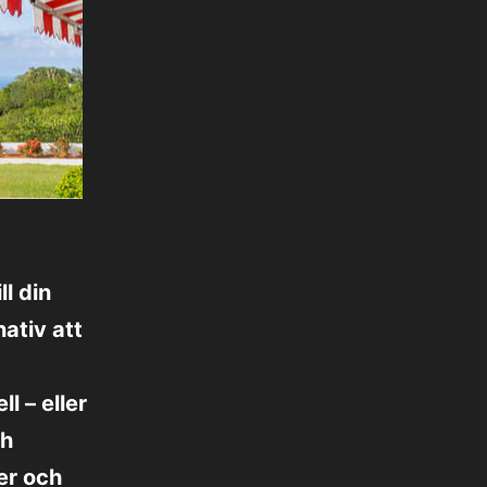
ll din
nativ att
l – eller
ch
er och