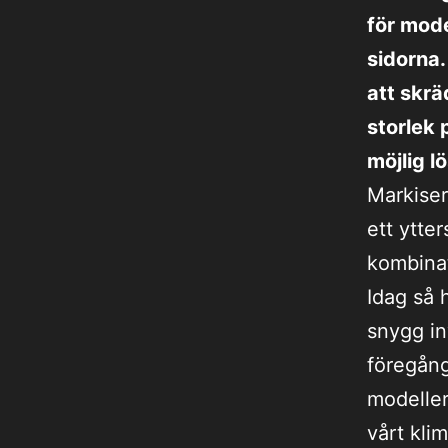
för mode
sidorna.
att skrä
storlek 
möjlig l
Markiser
ett ytter
kombinat
Idag så 
snygg in
föregång
modeller
vårt klim