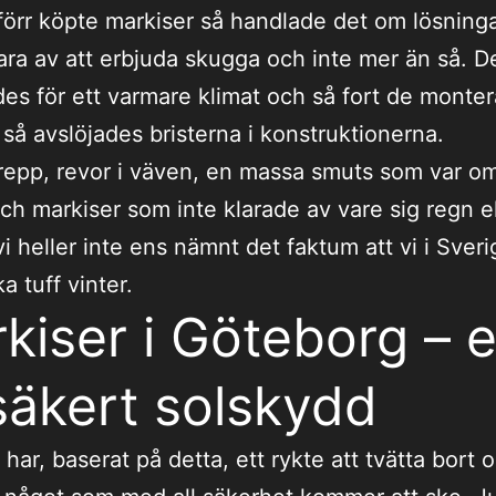
örr köpte markiser så handlade det om lösning
lara av att erbjuda skugga och inte mer än så. D
ades för ett varmare klimat och så fort de monte
 så avslöjades bristerna i konstruktionerna.
epp, revor i väven, en massa smuts som var omö
och markiser som inte klarade av vare sig regn el
vi heller inte ens nämnt det faktum att vi i Sveri
a tuff vinter.
kiser i Göteborg – e
lsäkert solskydd
 har, baserat på detta, ett rykte att tvätta bort 