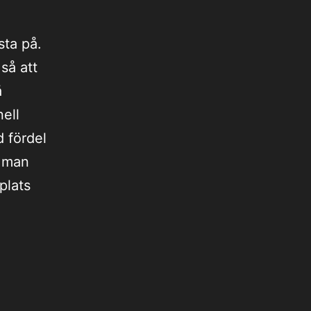
sta på.
så att
å
ell
 fördel
r man
plats