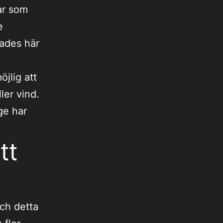
ar som
e
rades här
jlig att
ler vind.
ge har
tt
och detta