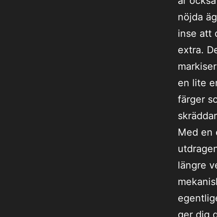
är också
nöjda ä
inse att 
extra. D
markiser
en lite 
färger s
skräddar
Med en e
utdragen
längre v
mekanisk
egentlig
ger dig 