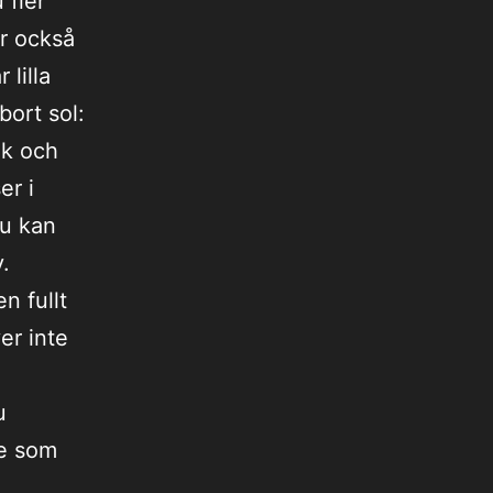
 fler
r också
 lilla
bort sol:
ik och
er i
du kan
.
n fullt
er inte
u
re som
n