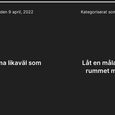
t den
9 april, 2022
Kategoriserat s
ing
ma likaväl som
Låt en mål
rummet me