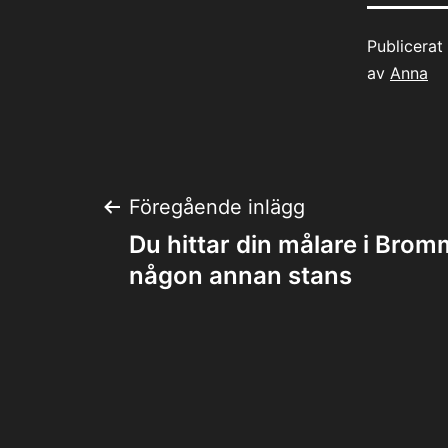
Publicera
av
Anna
Inläggsnaviger
Föregående inlägg
Du hittar din målare i Brom
någon annan stans