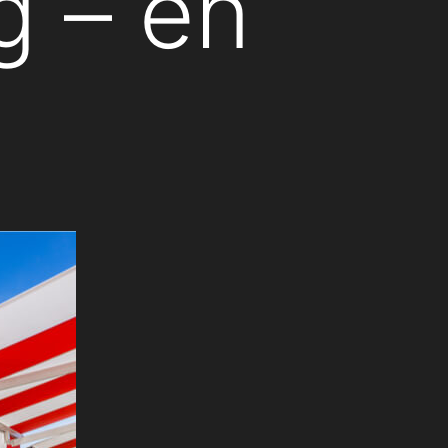
g – en